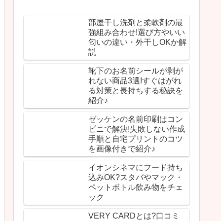
部屋干し洗剤と柔軟剤の最
強組み合わせ!選び方やいい
匂いの違い・外干しOKか解
説
靴下のお名前シールが剥が
れない商品3選!すぐはがれ
る対策と長持ちする秘訣を
紹介♪
ゼッケンの名前印刷はコン
ビニで解決!失敗しない作成
手順と自宅プリントのコツ
を画像付きで紹介♪
イオンシネマにフード持ち
込みOK?スタバやマック・
ペットボトル飲み物をチェ
ック
VERY CARDとは?口コミ