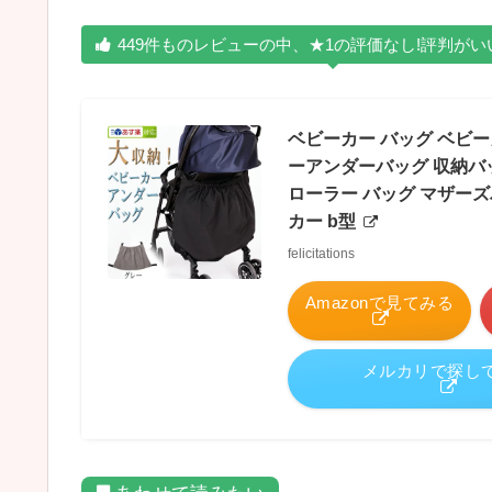
449件ものレビューの中、★1の評価なし!評判が
ベビーカー バッグ ベビ
ーアンダーバッグ 収納バッ
ローラー バッグ マザーズ
カー b型
felicitations
Amazonで見てみる
メルカリで探し