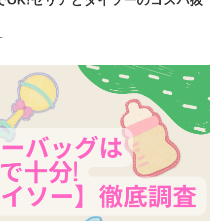
でOK!セリアとダイソーのコスパ抜
す