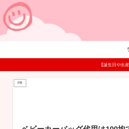
【誕生日や出産
PR