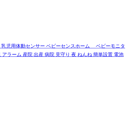
証 乳児用体動センサー ベビーセンスホーム ベビーモニタ
 アラーム 産院 出産 病院 見守り 夜 ねんね 簡単設置 電池