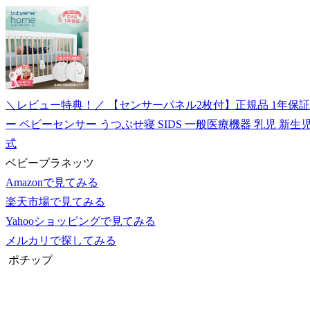
＼レビュー特典！／ 【センサーパネル2枚付】正規品 1年保
ー ベビーセンサー うつぶせ寝 SIDS 一般医療機器 乳児 新生児
式
ベビープラネッツ
Amazonで見てみる
楽天市場で見てみる
Yahooショッピングで見てみる
メルカリで探してみる
ポチップ