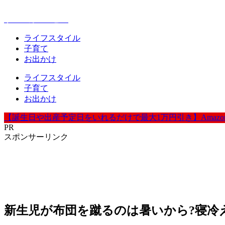
赤ちゃんとお出かけが楽しく豊かになる情報発信
ウェルカムベビー
ライフスタイル
子育て
お出かけ
ライフスタイル
子育て
お出かけ
【誕生日や出産予定日をいれるだけで最大1万円引き】Amazo
PR
スポンサーリンク
新生児が布団を蹴るのは暑いから?寝冷