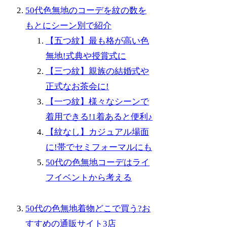
50代色無地のコーデを紋の数を
もとにシーン別で紹介
【五つ紋】最も格が高い色
無地!式典や授賞式に
【三つ紋】親族の結婚式や
正式なお茶会に!
【一つ紋】様々なシーンで
着用できる!1着あると便利♪
【紋なし】カジュアル場面
に!帯でセミフォーマルにも
50代の色無地コーデはライ
フイベントから考える
50代の色無地着物どこで買う?お
すすめの通販サイト3店