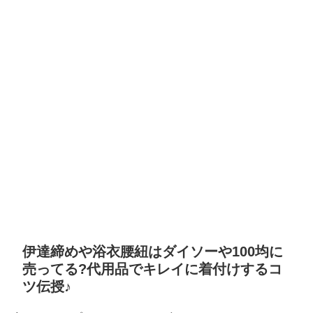
伊達締めや浴衣腰紐はダイソーや100均に
売ってる?代用品でキレイに着付けするコ
ツ伝授♪