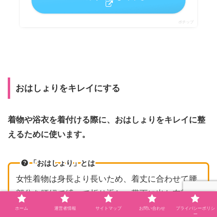
ポチップ
おはしょりをキレイにする
着物や浴衣を着付ける際に、おはしょりをキレイに整
えるために使います。
「おはしょり」とは
女性着物は身長より長いため、着丈に合わせて腰
部分を腰紐で縛って折り返し、帯下に出た布部分
のこと
ホーム
運営者情報
サイトマップ
お問い合わせ
プライバシーポリシ
ー