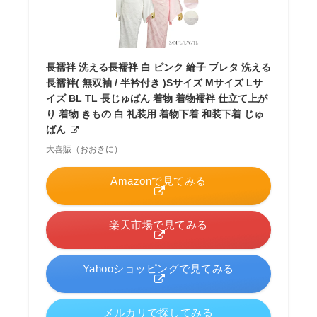
長襦袢 洗える長襦袢 白 ピンク 綸子 プレタ 洗える
長襦袢( 無双袖 / 半衿付き )Sサイズ Mサイズ Lサ
イズ BL TL 長じゅばん 着物 着物襦袢 仕立て上が
り 着物 きもの 白 礼装用 着物下着 和装下着 じゅ
ばん
大喜賑（おおきに）
Amazonで見てみる
楽天市場で見てみる
Yahooショッピングで見てみる
メルカリで探してみる