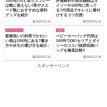
100均のカビ取りスプレー
伊達締めや浴衣腰紐はダ
は靴に使えない!革やスエ
イソーや100均に売って
ード靴におすすめな便利
る?代用品でキレイに着付
グッズを紹介
けするコツ伝授♪
2023.01.15
2023.01.14
ライフスタイル
子育て
新築祝いの封筒でかわい
ベビーカーバッグ代用は
い袋は100均にある?書き
100均でOK!セリアとダイ
方や水引の選び方を紹介♪
ソーのコスパ抜群収納バ
ッグを徹底比較!!
2023.01.10
2022.12.28
スポンサーリンク