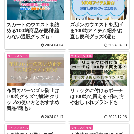
スカートのウエストを詰
ズボンのウエストを広げ
める100均商品が便利!縫
る100均アイテム紹介!お
わない通販グッズも♪
直し便利グッズ3選も
2024.04.04
2024.04.03
ライフスタイル
ライフスタイル
布団カバーのズレ防止は
リュックに付けるポーチ
100均グッズで解決!クリ
は100均で買える?作り方
ップの使い方とおすすめ
やおしゃれブランドも
商品4選も♪
2024.02.17
2023.12.06
ライフスタイル
ライフスタイル