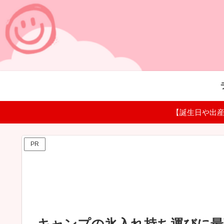
【誕生日や出産
PR