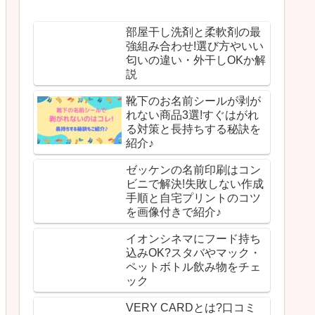
部屋干し洗剤と柔軟剤の最
強組み合わせ!選び方やいい
匂いの違い・外干しOKか解
説
靴下のお名前シールが剥が
れない商品3選!すぐはがれ
る対策と長持ちする秘訣を
紹介♪
ゼッケンの名前印刷はコン
ビニで解決!失敗しない作成
手順と自宅プリントのコツ
を画像付きで紹介♪
イオンシネマにフード持ち
込みOK?スタバやマック・
ペットボトル飲み物をチェ
ック
VERY CARDとは?口コミ