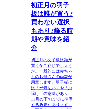
初正月の羽子
板は誰が買う?
買わない選択
もあり?飾る時
期や意味を紹
介
初正月の羽子板は誰が
買うかご存じでしょう
か。一般的には赤ちゃ
んのお母さんの両親が
用意します。羽子板に
は「邪気払い」や「厄
除け」の意味があり、
11月の下旬までに準備
する必要があります。