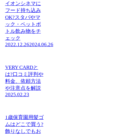
イオンシネマに
フード持ち込み
OK?スタバやマ
ック・ペットボ
トル飲み物をチ
ェック
2022.12.26
2024.06.26
VERY CARDと
は?口コミ評判や
料金、依頼方法
や注意点を解説
2025.02.23
1歳保育園用髪ゴ
ムはどこで買う?
飾りなしでもお