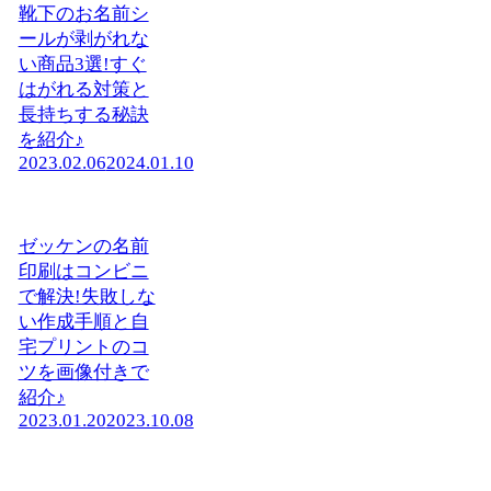
靴下のお名前シ
ールが剥がれな
い商品3選!すぐ
はがれる対策と
長持ちする秘訣
を紹介♪
2023.02.06
2024.01.10
ゼッケンの名前
印刷はコンビニ
で解決!失敗しな
い作成手順と自
宅プリントのコ
ツを画像付きで
紹介♪
2023.01.20
2023.10.08