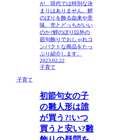
が、現代では特別な決
まりはありません。鯉
のぼりを飾る由来や意
味、兜とどっちがいい
のか?鯉のぼり以外の
節句飾りでおしゃれコ
ンパクトな商品をたっ
ぷり紹介します。
2023.02.22
子育て
子育て
初節句女の子
の雛人形は誰
が買う?!いつ
買うと安い?雛
飾りの疑問を