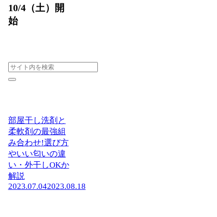
10/4（土）開
始
部屋干し洗剤と
柔軟剤の最強組
み合わせ!選び方
やいい匂いの違
い・外干しOKか
解説
2023.07.04
2023.08.18