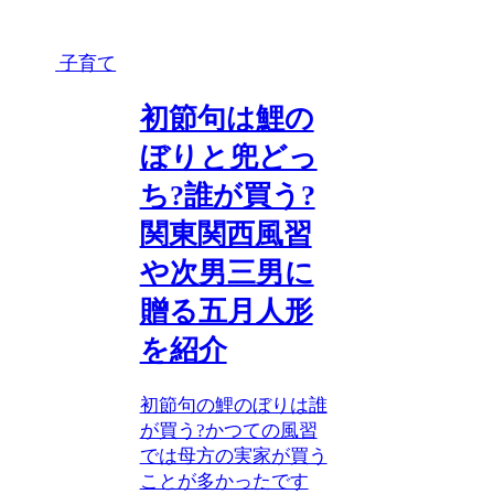
子育て
初節句は鯉の
ぼりと兜どっ
ち?誰が買う?
関東関西風習
や次男三男に
贈る五月人形
を紹介
初節句の鯉のぼりは誰
が買う?かつての風習
では母方の実家が買う
ことが多かったです