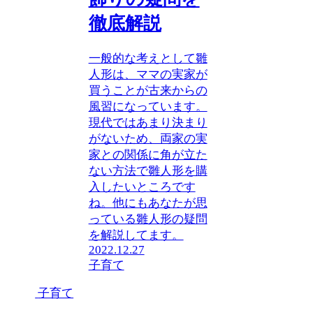
徹底解説
一般的な考えとして雛
人形は、ママの実家が
買うことが古来からの
風習になっています。
現代ではあまり決まり
がないため、両家の実
家との関係に角が立た
ない方法で雛人形を購
入したいところです
ね。他にもあなたが思
っている雛人形の疑問
を解説してます。
2022.12.27
子育て
子育て