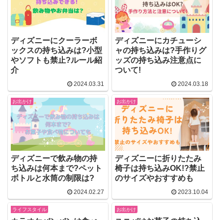
ディズニーにクーラーボ
ディズニーにカチューシ
ックスの持ち込みは?小型
ャの持ち込みは?手作りグ
やソフトも禁止?ルール紹
ッズの持ち込み注意点に
介
ついて!
2024.03.31
2024.03.18
お出かけ
お出かけ
ディズニーで飲み物の持
ディズニーに折りたたみ
ち込みは何本まで?ペット
椅子は持ち込みOK!?禁止
ボトルと水筒の制限は?
のサイズやおすすめも
2024.02.27
2023.10.04
ライフスタイル
お出かけ