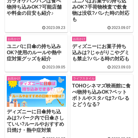
カラオケバンバンは食べ
ユニバはお菓子の持ち込
物持ち込みOK?可能店舗
みOK?手荷物検査で飲食
や料金の目安も紹介♪
物は没収?バレた時の対応
も
2023.09.23
2023.09.07
お出かけ
お出かけ
ユニバに日傘の持ち込み
ディズニーにお菓子持ち
OK?使用のルールや熱中
込みは?じゃがりこやグミ
症対策グッズを紹介
も禁止?バレる時の対応も
2023.09.05
2023.09.03
お出かけ
ライフスタイル
TOHOシネマズ映画館に食
べ物持ち込みOK?ペット
ボトルやスタバは?バレる
とどうなる?
ディズニーに日傘持ち込
みは?パーク内で日傘さし
ていい?ルールやおすすめ
日焼け・熱中症対策