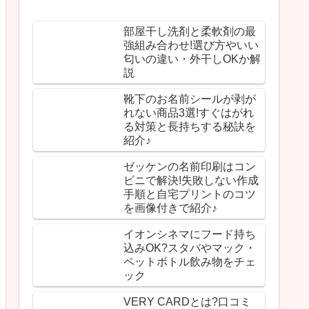
部屋干し洗剤と柔軟剤の最
強組み合わせ!選び方やいい
匂いの違い・外干しOKか解
説
靴下のお名前シールが剥が
れない商品3選!すぐはがれ
る対策と長持ちする秘訣を
紹介♪
ゼッケンの名前印刷はコン
ビニで解決!失敗しない作成
手順と自宅プリントのコツ
を画像付きで紹介♪
イオンシネマにフード持ち
込みOK?スタバやマック・
ペットボトル飲み物をチェ
ック
VERY CARDとは?口コミ