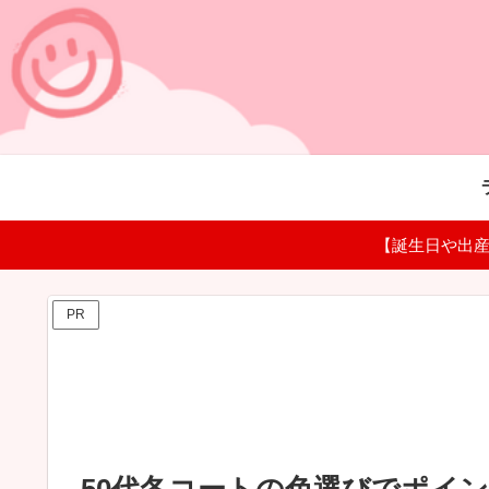
【誕生日や出産
PR