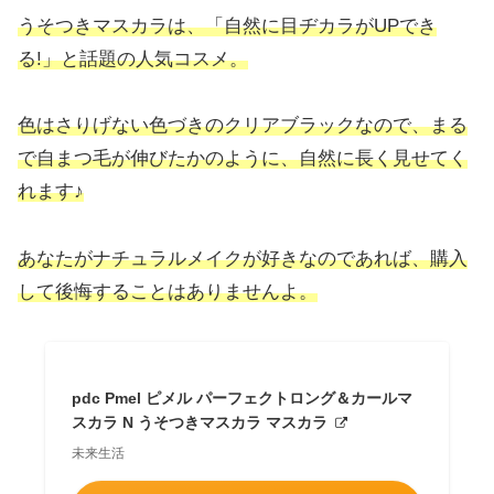
うそつきマスカラは、「自然に目ヂカラがUPでき
る!」と話題の人気
コスメ。
色は
さりげない色づきのクリアブラックなので、まる
で自まつ毛が伸びたかのように、自然に長く見せてく
れます♪
あなたがナチュラルメイク
が
好き
なの
であれば、購入
して後悔することはありませんよ。
pdc Pmel ピメル パーフェクトロング＆カールマ
スカラ N うそつきマスカラ マスカラ
未来生活