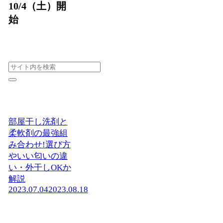
10/4（土）開
始
部屋干し洗剤と
柔軟剤の最強組
み合わせ!選び方
やいい匂いの違
い・外干しOKか
解説
2023.07.04
2023.08.18