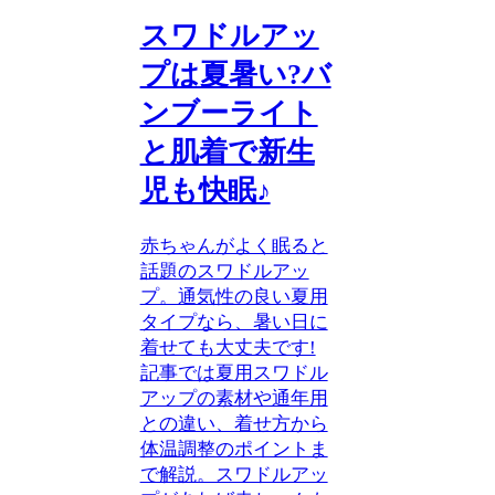
スワドルアッ
プは夏暑い?バ
ンブーライト
と肌着で新生
児も快眠♪
赤ちゃんがよく眠ると
話題のスワドルアッ
プ。通気性の良い夏用
タイプなら、暑い日に
着せても大丈夫です!
記事では夏用スワドル
アップの素材や通年用
との違い、着せ方から
体温調整のポイントま
で解説。スワドルアッ