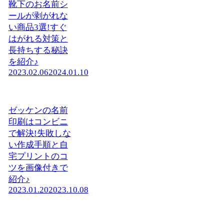
靴下のお名前シ
ールが剥がれな
い商品3選!すぐ
はがれる対策と
長持ちする秘訣
を紹介♪
2023.02.06
2024.01.10
ゼッケンの名前
印刷はコンビニ
で解決!失敗しな
い作成手順と自
宅プリントのコ
ツを画像付きで
紹介♪
2023.01.20
2023.10.08