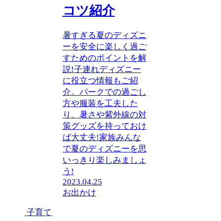
コツ紹介
暑すぎる夏のディズニ
ーを安全に楽しく過ご
すためのポイントを解
説!子連れディズニー
に役立つ情報もご紹
介。パークでの過ごし
方や服装を工夫した
り、暑さや紫外線の対
策グッズを持っておけ
ば大丈夫!家族みんな
で夏のディズニーを思
いっきり楽しみましょ
う!
2023.04.25
お出かけ
子育て