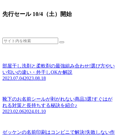
先行セール 10/4（土）開始
部屋干し洗剤と柔軟剤の最強組み合わせ!選び方やい
い匂いの違い・外干しOKか解説
2023.07.04
2023.08.18
靴下のお名前シールが剥がれない商品3選!すぐはが
れる対策と長持ちする秘訣を紹介♪
2023.02.06
2024.01.10
ゼッケンの名前印刷はコンビニで解決!失敗しない作