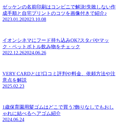
ゼッケンの名前印刷はコンビニで解決!失敗しない作
成手順と自宅プリントのコツを画像付きで紹介♪
2023.01.20
2023.10.08
イオンシネマにフード持ち込みOK?スタバやマッ
ク・ペットボトル飲み物をチェック
2022.12.26
2024.06.26
VERY CARDとは?口コミ評判や料金、依頼方法や注
意点を解説
2025.02.23
1歳保育園用髪ゴムはどこで買う?飾りなしでもおし
ゃれに結べるヘアゴム紹介
2024.06.24