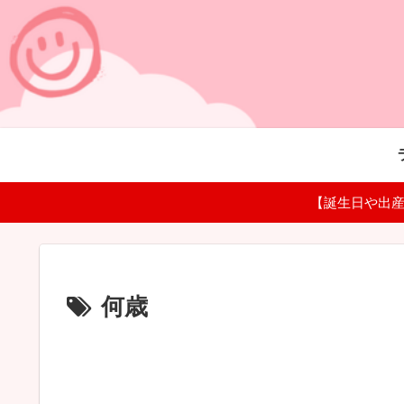
【誕生日や出産
何歳