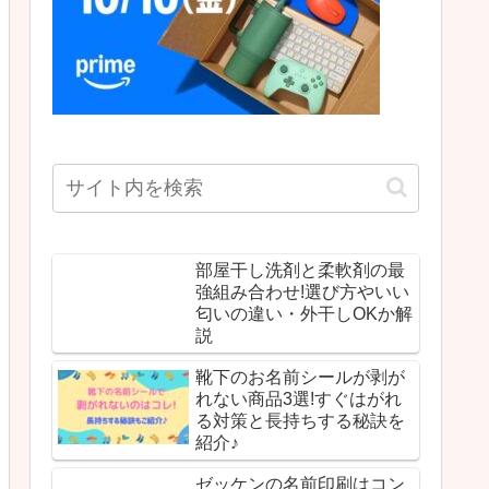
部屋干し洗剤と柔軟剤の最
強組み合わせ!選び方やいい
匂いの違い・外干しOKか解
説
靴下のお名前シールが剥が
れない商品3選!すぐはがれ
る対策と長持ちする秘訣を
紹介♪
ゼッケンの名前印刷はコン