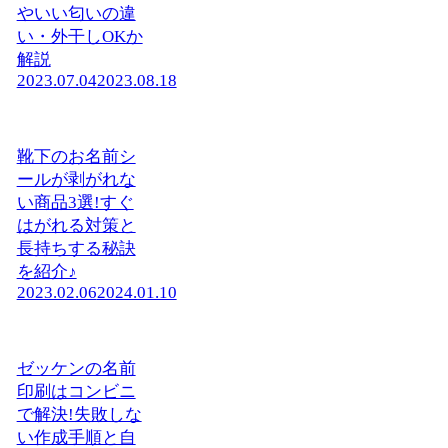
やいい匂いの違
い・外干しOKか
解説
2023.07.04
2023.08.18
靴下のお名前シ
ールが剥がれな
い商品3選!すぐ
はがれる対策と
長持ちする秘訣
を紹介♪
2023.02.06
2024.01.10
ゼッケンの名前
印刷はコンビニ
で解決!失敗しな
い作成手順と自