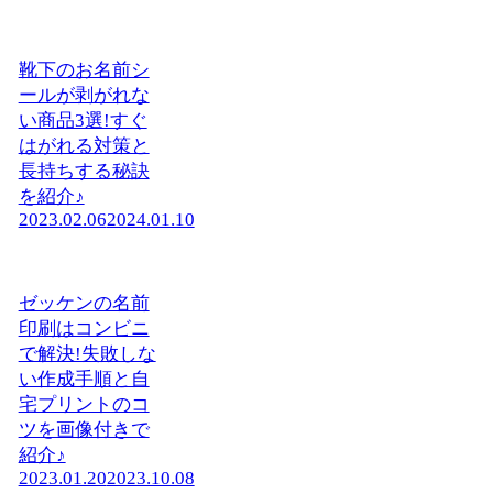
靴下のお名前シ
ールが剥がれな
い商品3選!すぐ
はがれる対策と
長持ちする秘訣
を紹介♪
2023.02.06
2024.01.10
ゼッケンの名前
印刷はコンビニ
で解決!失敗しな
い作成手順と自
宅プリントのコ
ツを画像付きで
紹介♪
2023.01.20
2023.10.08