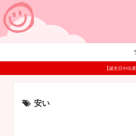
【誕生日や出産
安い