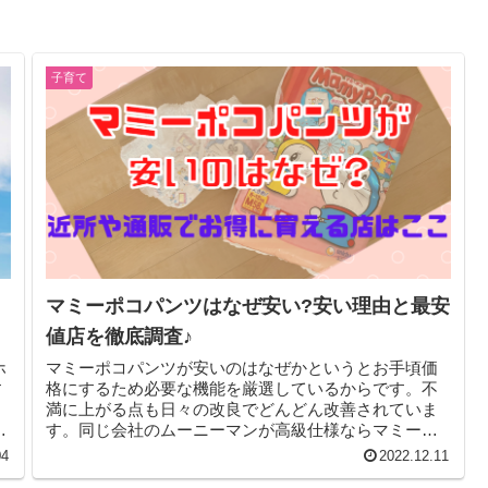
子育て
マミーポコパンツはなぜ安い?安い理由と最安
値店を徹底調査♪
ホ
マミーポコパンツが安いのはなぜかというとお手頃価
す
格にするため必要な機能を厳選しているからです。不
満に上がる点も日々の改良でどんどん改善されていま
さ
す。同じ会社のムーニーマンが高級仕様ならマミーポ
コパンツは日常使いにピッタリ!近所や通販で安く買え
04
2022.12.11
る店もご紹介♪