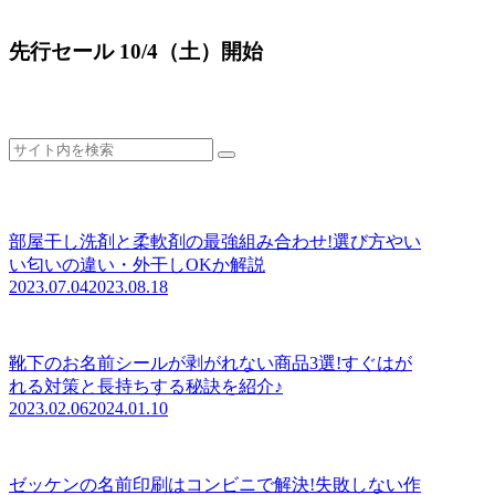
先行セール 10/4（土）開始
部屋干し洗剤と柔軟剤の最強組み合わせ!選び方やい
い匂いの違い・外干しOKか解説
2023.07.04
2023.08.18
靴下のお名前シールが剥がれない商品3選!すぐはが
れる対策と長持ちする秘訣を紹介♪
2023.02.06
2024.01.10
ゼッケンの名前印刷はコンビニで解決!失敗しない作