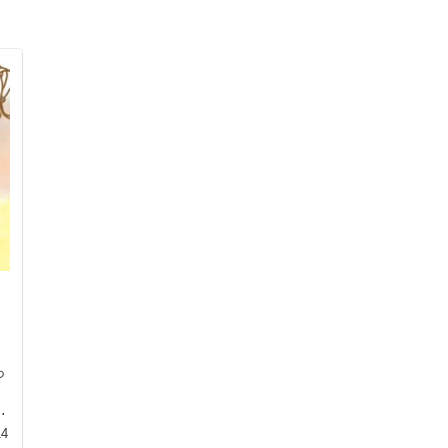
っ
に
14