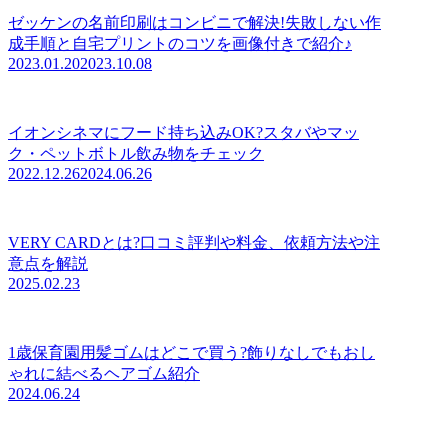
ゼッケンの名前印刷はコンビニで解決!失敗しない作
成手順と自宅プリントのコツを画像付きで紹介♪
2023.01.20
2023.10.08
イオンシネマにフード持ち込みOK?スタバやマッ
ク・ペットボトル飲み物をチェック
2022.12.26
2024.06.26
VERY CARDとは?口コミ評判や料金、依頼方法や注
意点を解説
2025.02.23
1歳保育園用髪ゴムはどこで買う?飾りなしでもおし
ゃれに結べるヘアゴム紹介
2024.06.24