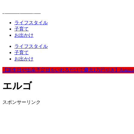
赤ちゃんとお出かけが楽しく豊かになる情報発信
ウェルカムベビー
ライフスタイル
子育て
お出かけ
ライフスタイル
子育て
お出かけ
【誕生日や出産予定日をいれるだけで最大1万円引き】Amazo
エルゴ
スポンサーリンク