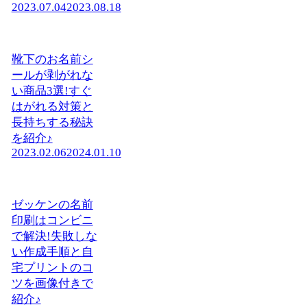
2023.07.04
2023.08.18
靴下のお名前シ
ールが剥がれな
い商品3選!すぐ
はがれる対策と
長持ちする秘訣
を紹介♪
2023.02.06
2024.01.10
ゼッケンの名前
印刷はコンビニ
で解決!失敗しな
い作成手順と自
宅プリントのコ
ツを画像付きで
紹介♪