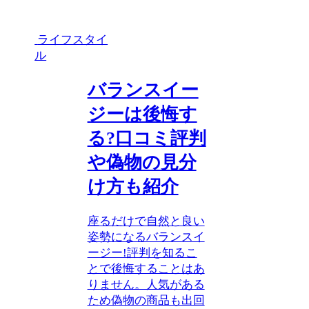
ライフスタイ
ル
バランスイー
ジーは後悔す
る?口コミ評判
や偽物の見分
け方も紹介
座るだけで自然と良い
姿勢になるバランスイ
ージー!評判を知るこ
とで後悔することはあ
りません。人気がある
ため偽物の商品も出回