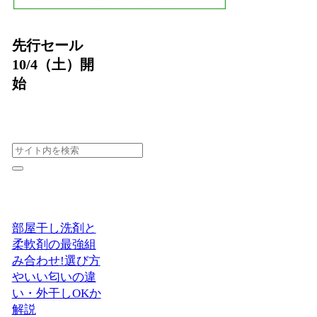
先行セール
10/4（土）開
始
部屋干し洗剤と
柔軟剤の最強組
み合わせ!選び方
やいい匂いの違
い・外干しOKか
解説