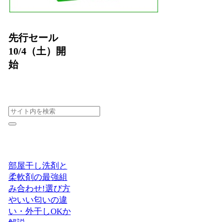
先行セール
10/4（土）開
始
部屋干し洗剤と
柔軟剤の最強組
み合わせ!選び方
やいい匂いの違
い・外干しOKか