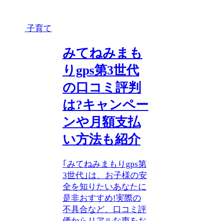
子育て
みてねみまも
りgps第3世代
の口コミ評判
は?キャンペー
ンや月額支払
い方法も紹介
｢みてねみまもりgps第
3世代｣は、お子様の安
全を知りたいあなたに
是非おすすめ!実際の
不具合など、口コミ評
価からリアルな声をお