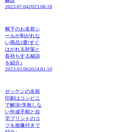
解説
2023.07.04
2023.08.18
靴下のお名前シ
ールが剥がれな
い商品3選!すぐ
はがれる対策と
長持ちする秘訣
を紹介♪
2023.02.06
2024.01.10
ゼッケンの名前
印刷はコンビニ
で解決!失敗しな
い作成手順と自
宅プリントのコ
ツを画像付きで